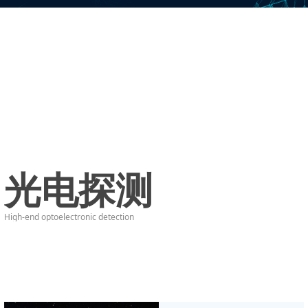
光电探测
High-end optoelectronic detection