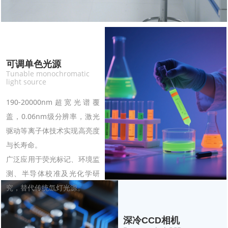
可调单色光源
Tunable monochromatic
light source
190-20000nm超宽光谱覆
盖，0.06nm级分辨率，激光
驱动等离子体技术实现高亮度
与长寿命。
广泛应用于荧光标记、环境监
测、半导体校准及光化学研
究，替代传统氙灯光源。
深冷CCD相机