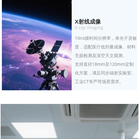
高时间分辨率（10 ns）：适用于动态
成像（如阿秒科学、同步辐射）和高速
X射线成像
工业检测（如材料缺陷实时监测）。
X-ray imaging
单光子灵敏度与高增益（10⁷）：在低
10ns级时间分辨率，单光子灵敏
剂量场景（如医疗成像）中可显著减少
度，适配医疗低剂量成像、材料
辐射暴露风险。
无损检测及深空天文观测。
灵活配置：支持多种有效直径（18mm
至120mm）、MCP级数（1-3级）及
支持直径18mm至120mm定制
荧光屏（P43/P46/P47），适配不同应
化方案，满足同步辐射实验室、
用场景。
工业CT等严苛场景需求。
紧凑设计与长寿命MCP：适合空间受
限环境（如天文望远镜、便携式安检设
备）。