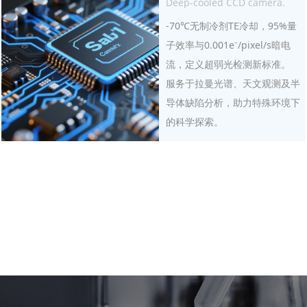
Deep-cooled CCD camera.
-70℃无制冷剂TE冷却，95%量
子效率与0.001e⁻/pixel/s暗电
流，定义超弱光检测新标准。
服务于拉曼光谱、天文观测及半
导体缺陷分析，助力特殊环境下
的科学探索。